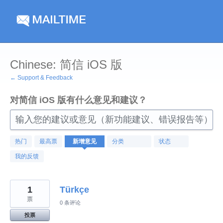
跳
到
内
容
Chinese: 简信 iOS 版
← Support & Feedback
对简信 iOS 版有什么意见和建议？
输入您的建议或意见（新功能建议、错误报告等）
155
热门
最高票
新增
意见
分类
状态
找
到
我的反馈
的
结
果
1
Türkçe
票
0 条评论
投票