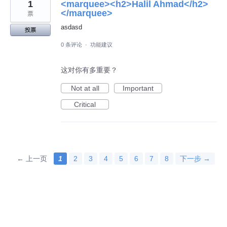
1
<marquee><h2>Halil Ahmad</h2>
</marquee>
票
asdasd
投票
0 条评论
·
功能建议
这对你有多重要？
Not at all
Important
Critical
← 上一页
1
2
3
4
5
6
7
8
下一步 →