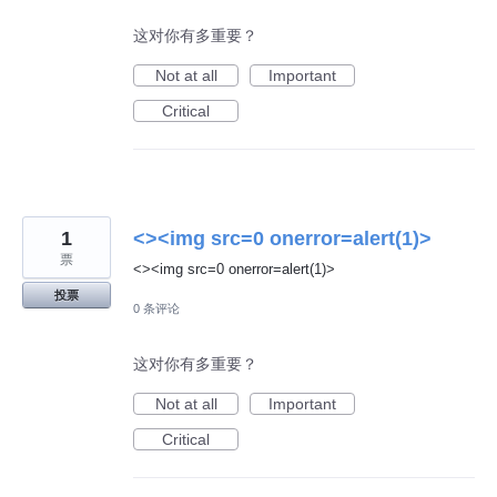
这对你有多重要？
Not at all
Important
Critical
1
<><img src=0 onerror=alert(1)>
票
<><img src=0 onerror=alert(1)>
投票
0 条评论
这对你有多重要？
Not at all
Important
Critical