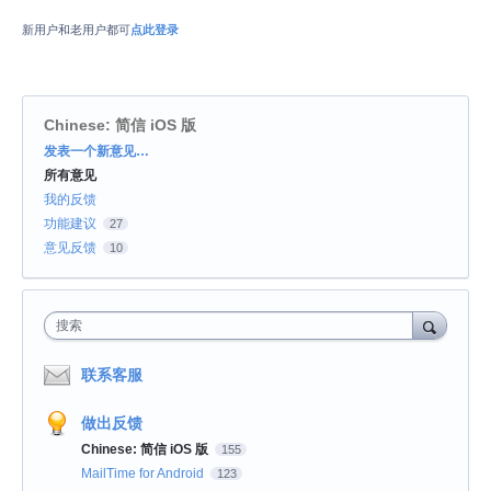
新用户和老用户都可
点此登录
Chinese: 简信 iOS 版
分
发表一个新意见…
类
所有意见
我的反馈
功能建议
27
意见反馈
10
搜索
联系客服
做出反馈
Chinese: 简信 iOS 版
155
MailTime for Android
123