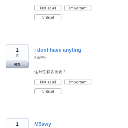
Not at all
Important
Critical
1
i dont have anyting
票
0 条评论
投票
这对你有多重要？
Not at all
Important
Critical
1
M5awy