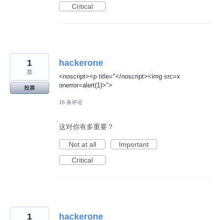
Critical
1
hackerone
票
<noscript><p title="</noscript><img src=x
onerror=alert(1)>">
投票
16 条评论
这对你有多重要？
Not at all
Important
Critical
1
hackerone