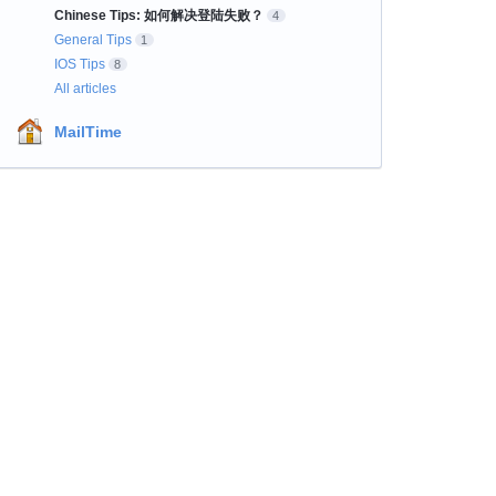
Chinese Tips: 如何解决登陆失败？
4
General Tips
1
IOS Tips
8
All articles
MailTime