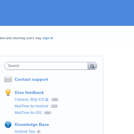
New and returning users may
sign in
Search
Contact support
Give feedback
Chinese: 简信 iOS 版
155
MailTime for Android
123
MailTime for iOS
410
Knowledge Base
Android Tips
6