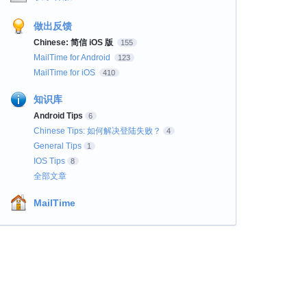
做出反馈
Chinese: 简信 iOS 版
155
MailTime for Android
123
MailTime for iOS
410
知识库
Android Tips
6
Chinese Tips: 如何解决登陆失败？
4
General Tips
1
IOS Tips
8
全部文章
MailTime