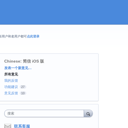
新用户和老用户都可
点此登录
Chinese: 简信 iOS 版
分
发表一个新意见…
类
所有意见
我的反馈
功能建议
27
意见反馈
10
搜索
联系客服