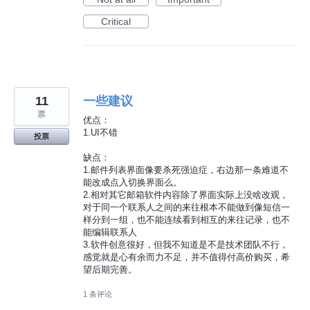
Critical
11
一些建议
票
优点：
1.UI不错
投票
缺点：
1.邮件列表界面像要杀死强迫症，右边那一条难道不
能改成点入切换界面么。
2.相对其它邮箱软件内容除了界面实际上没啥改观，
对于同一个联系人之间的来往根本不能做到像短信一
样分到一组，也不能连续看到相互的来往记录，也不
能编辑联系人
3.软件创意很好，但我不知道是不是技术团队不行，
感觉就是心有余而力不足，并不值得付高价购买，希
望后期完善。
1 条评论