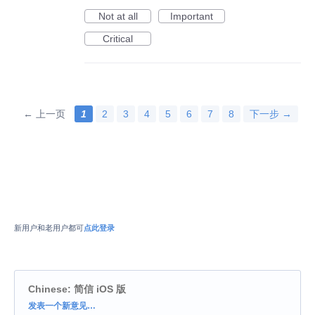
Not at all
Important
Critical
← 上一页
1
2
3
4
5
6
7
8
下一步 →
新用户和老用户都可
点此登录
Chinese: 简信 iOS 版
分
发表一个新意见…
类