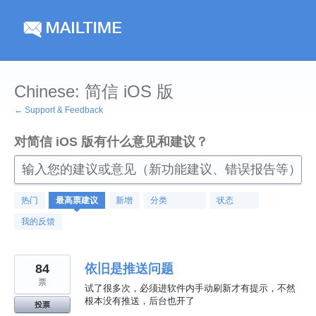
跳
到
内
容
Chinese: 简信 iOS 版
← Support & Feedback
对简信 iOS 版有什么意见和建议？
输入您的建议或意见（新功能建议、错误报告等）
155
热门
最高票
建议
新增
分类
状态
找
到
我的反馈
的
结
果
84
依旧是推送问题
票
试了很多次，必须进软件内手动刷新才有提示，不然
根本没有推送，后台也开了
投票